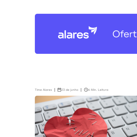
Time Alares
23 de junho
6 Min. Leitura