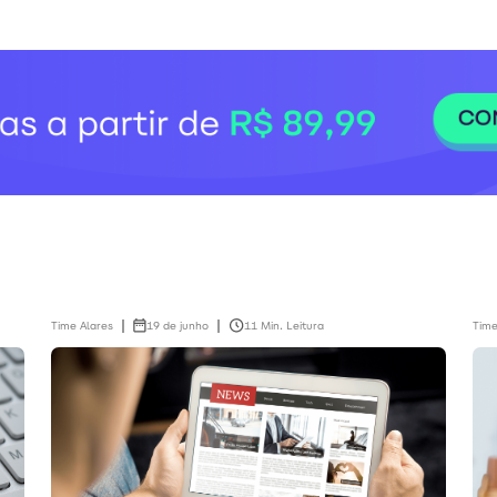
Time Alares
19 de junho
11 Min. Leitura
Time