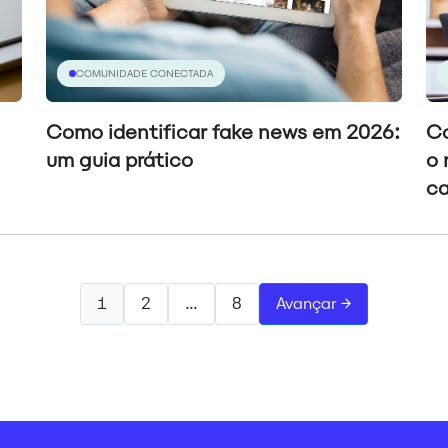
COMUNIDADE CONECTADA
Como identificar fake news em 2026:
Co
um guia prático
o 
ca
1
2
…
8
Avançar →