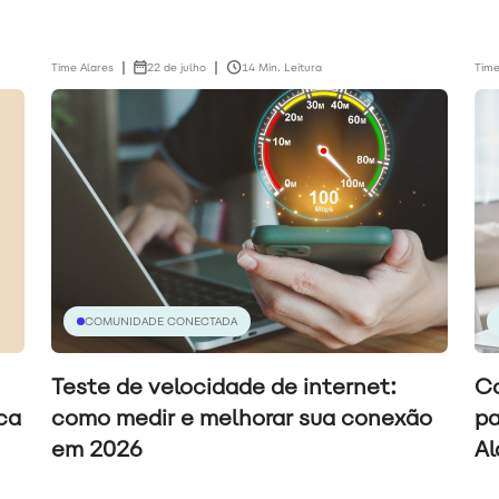
Time Alares
22 de julho
14 Min. Leitura
Time
COMUNIDADE CONECTADA
Teste de velocidade de internet:
Co
ca
como medir e melhorar sua conexão
pa
em 2026
Al