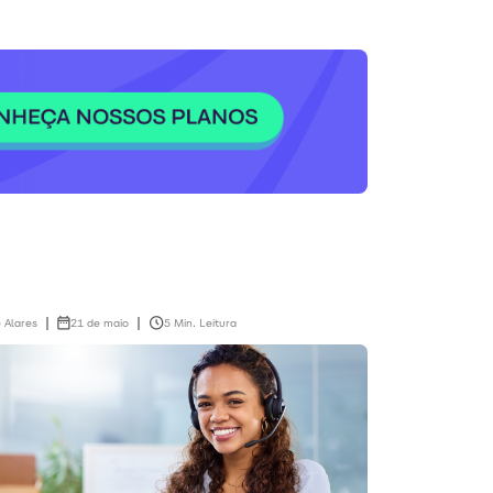
 Alares
21 de maio
5 Min. Leitura