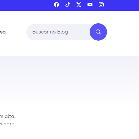
esa
m alta,
s para