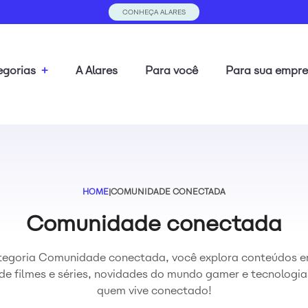
CONHEÇA ALARES
gorias
+
A Alares
Para você
Para sua empr
HOME
|
COMUNIDADE CONECTADA
Comunidade conectada
egoria Comunidade conectada, você explora conteúdos e
 de filmes e séries, novidades do mundo gamer e tecnologia
quem vive conectado!