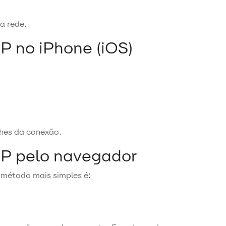
da rede.
P no iPhone (iOS)
hes da conexão.
IP pelo navegador
o método mais simples é: