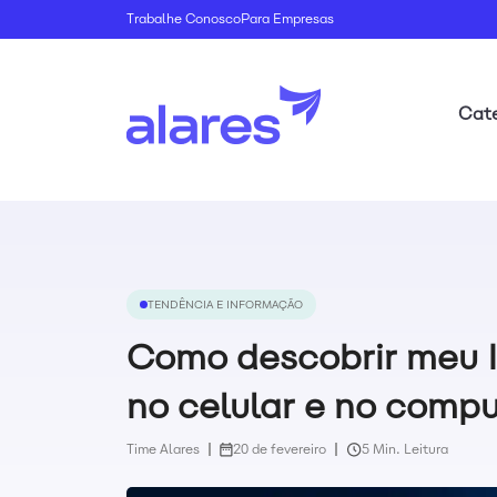
Trabalhe Conosco
Para Empresas
Cate
TENDÊNCIA E INFORMAÇÃO
Como descobrir meu I
no celular e no comp
Time Alares
20 de fevereiro
5 Min. Leitura