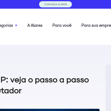
CONHEÇA ALARES
gorias
+
A Alares
Para você
Para sua empr
P: veja o passo a passo
utador