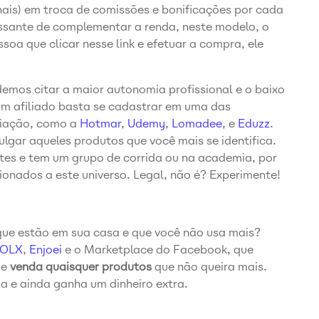
anais) em troca de comissões e bonificações por cada
ssante de complementar a renda, neste modelo, o
ssoa que clicar nesse link e efetuar a compra, ele
demos citar a maior autonomia profissional e o baixo
 um afiliado basta se cadastrar em uma das
liação, como a
Hotmar
,
Udemy
,
Lomadee
, e
Eduzz
.
lgar aqueles produtos que você mais se identifica.
tes e tem um grupo de corrida ou na academia, por
ionados a este universo. Legal, não é? Experimente!
 que estão em sua casa e que você não usa mais?
OLX
,
Enjoei
e o Marketplace do Facebook, que
 e
venda quaisquer produtos
que não queira mais.
a e ainda ganha um dinheiro extra.