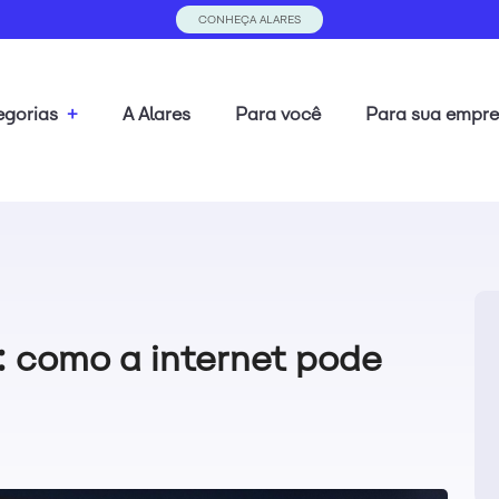
CONHEÇA ALARES
gorias
+
A Alares
Para você
Para sua empr
 como a internet pode