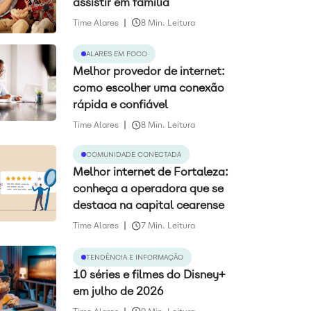
assistir em família
Time Alares
8 Min. Leitura
ALARES EM FOCO
Melhor provedor de internet:
como escolher uma conexão
rápida e confiável
Time Alares
8 Min. Leitura
COMUNIDADE CONECTADA
Melhor internet de Fortaleza:
conheça a operadora que se
destaca na capital cearense
Time Alares
7 Min. Leitura
TENDÊNCIA E INFORMAÇÃO
10 séries e filmes do Disney+
em julho de 2026