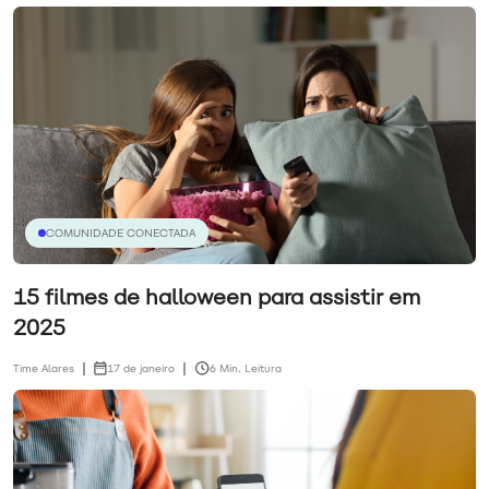
COMUNIDADE CONECTADA
15 filmes de halloween para assistir em
2025
Time Alares
17 de janeiro
6 Min. Leitura